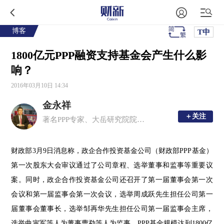
博客
T中
1800亿元PPP融资支持基金会产生什么影
响？
2016年03月10日 14:34
金永祥
＋关注
＋关注
著名PPP专家、大岳研究院院长。010-88086760，jin@dayue.com。
财政部3月9日消息称，政企合作投资基金公司（财政部PPP基金）
第一次股东大会审议通过了公司章程、选举董事和监事等重要议
案。同时，政企合作投资基金公司还召开了第一届董事会第一次
会议和第一届监事会第一次会议，选举周成跃先生担任公司第一
届董事会董事长，选举邹再华先生担任公司第一届监事会主席，
选举曲寅军等人为董事曹勐等人为监事。PPP基金规模达到
1800亿