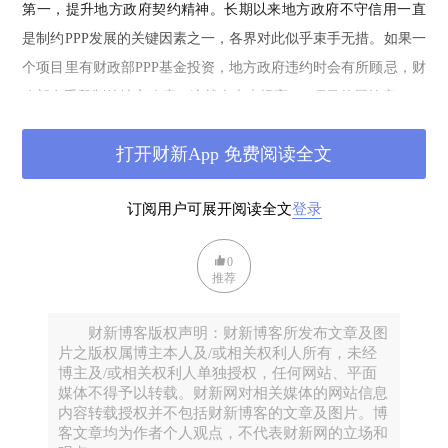
第一，提升地方政府契约精神。长期以来地方政府不守信用一直
是制约PPP发展的关键因素之一，各界对此似乎束手无措。如果一
个项目里有财政部PPP基金投资，地方政府违约时会有所顾忌，财
政部有手段制约地方政府，这就会大大提高PPP项目的履约率。
第二，规范PPP项目的运作。作为财政部主管的基金，PPP基金不
打开财新App 免费阅读全文
会投入不规范的项目，地方政府为了获得财政部基金的投资就会
比较自觉的规范运作项目。财政部PPP基金参与PPP项目投资为规
订阅用户可展开阅读全文
登录
范PPP项目运作提供了一种比较理想的机制，同时对其它PPP的的
规范将起到示范作用。
0
推荐
第三，降低项目成本。财政部PPP基金的参与会为PPP项目增信，
使社会资本和金融机构在很大程度上得到安慰，甚至会竞争参加
财新博客版权声明：财新博客所发布文章及图
有财政部PPP基金参与的项目，这样社会资本对投资回报的要求和
片之版权属博主本人及/或相关权利人所有，未经
博主及/或相关权利人单独授权，任何网站、平面
金融机构对利率的要求都会下降，从而从整体上降低PPP项目的成
媒体不得予以转载。财新网对相关媒体的网站信息
本。
内容转载授权并不包括财新博客的文章及图片。博
客文章均为作者个人观点，不代表财新网的立场和
第四，资金竞争将更加激烈。去年国家发改委推出专项金融债后